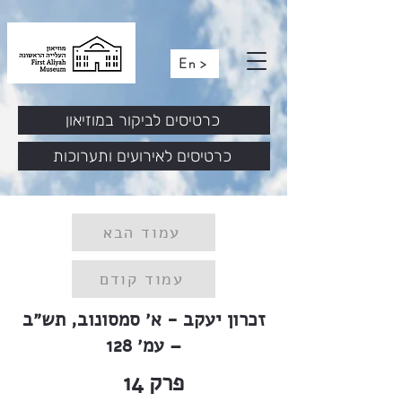
En >
כרטיסים לביקור במוזיאון
כרטיסים לאירועים ותערוכות
עמוד הבא
עמוד קודם
זכרון יעקב - א׳ סמסונוב, תש״ב
– עמ׳ 128
פרק
14