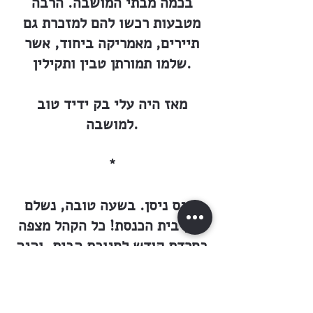
בכמה מבתי המושבה. הרבה
מטבעות רכשו להם למזכרת גם
תיירים, מאמריקה ביחוד, אשר
שלמו תמורתן טבין ותקילין.
מאז היה עלי בק ידיד טוב
למושבה.
*
נכנס ניסן. בשעה טובה, נשלם
בנין בית הכנסת! כל הקהל מצפה
בחרדת קודש לחנוכת הבית. והנה
בא היום. זה היום עשה
ד׳ אלוהים ! כל העם צועדים