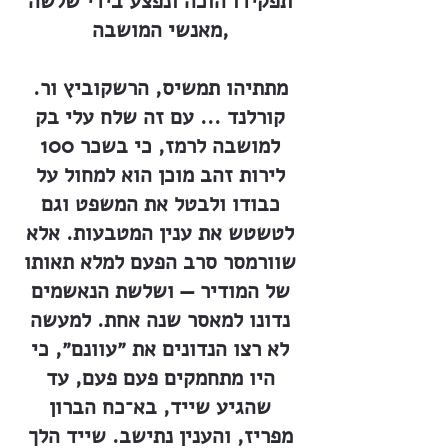
תפקידו הוכה ונפצע בידי שלשה
מאנשי המושבה,
מתתיהו תמשיס, הרשקוביץ ור.
קורלנד ... עם זה שלח עלי בק
למושבה לרמז, כי בשכר 100
לירות זהב מוכן הוא למחול על
כבודו ולבטל את המשפט וגם
לטשטש את ענין המטבעות. אלא
שוורמסר סרב הפעם למלא תאותו
של המודיר — ושלשת הנאשמים
נדונו למאסר שנה אחת. למעשה
לא רצו הנדונים את ״עוונם״, כי
היו מתחמקים פעם פעם, עד
שהגיע שייד, בא־כח הברון
מפריז, והענין נתישב. שייד הלך