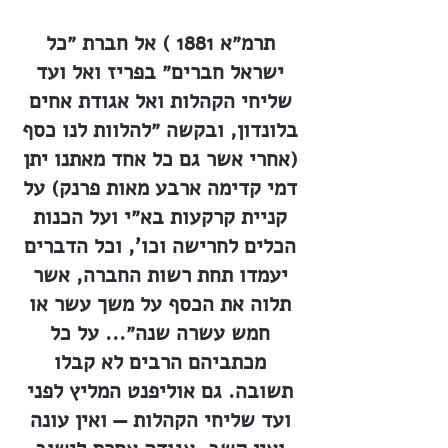
תרמ״א 1881 ) אל חברת ״כל
ישראל חברים״ בפריז ואל ועד
שליחי הקהלות ואל אגודת אחים
בלונדון, ובקשה ״להלוות לנו כסף
(אחרי אשר גם כל אחד מאתנו יתן
דמי קדימה ארבע מאות פרנק) על
קניית קרקעות בא״י ועל הכנות
הכלים לחרישה וכו', וכל הדברים
יעמדו תחת רשות החברה, אשר
תלוה את הכסף על משך עשר או
חמש עשרה שנה״... על כל
מכתביהם הרבים לא קבלו
תשובה. גם אוליפנט המליץ לפני
ועד שליחי הקהלות — ואין עונה