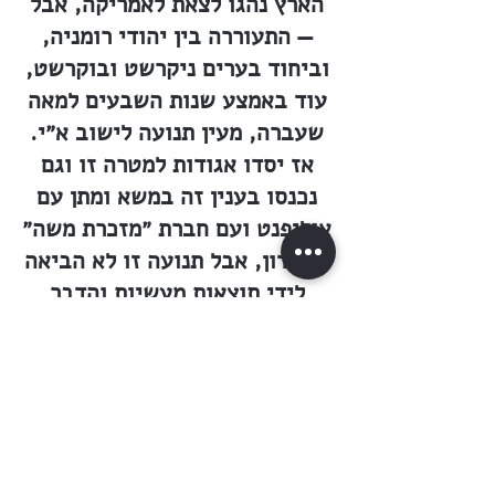
הארץ נהגו לצאת לאמריקה, אבל
— התעוררה בין יהודי רומניה,
וביחוד בערים ניקרשט ובוקרשט,
עוד באמצע שנות השבעים למאה
שעברה, מעין תנועה לישוב א״י.
אז יסדו אגודות למטרה זו וגם
נכנסו בענין זה במשא ומתן עם
אוליפנט ועם חברת ״מזכרת משה״
בלונדון, אבל תנועה זו לא הביאה
לידי תוצאות מעשיות והדבר
נשתקע. כך עברו שנים אחדות. —
— לא ארכו הימים ונוסדה חברה
גדולה לישוב ארץ ישראל בעיר
המטרופולין הרומנית, בבוקרשט,
שבין חבריה נמנו אנשים מכל
מפלגות העם, וגם עשירים הרבה