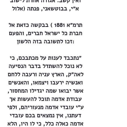
ואין קשב. אגודה אחרת לישוב
א״י, בבוטשאני, פנתה (אלול
תרמ״א 1881 ) בבקשה כזאת אל
חברת כל ישראל חברים, והפעם
זכו לתשובה בזה הלשון:
״נתכבד לענות על מכתבכם, כי
לא נוכל להשתדל בדבר הנסיעה
לאה״ק, הארץ עניה ורעבה ללחם
ואנשיה ירעבו ויצמאו, והאנשים
אשר יבואו שמה יגדילו המחסור,
עבודת אדמה תוכל להעשות אך
ע״י עובדי אדמה מנעוריהם, ולפי
דעתנו, אין נמצאים בכם עובדי
אדמה כאלה כלל, כי לו היו, הלא