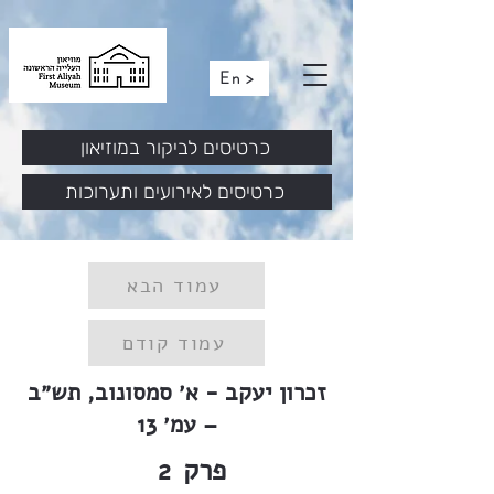
En >
כרטיסים לביקור במוזיאון
כרטיסים לאירועים ותערוכות
עמוד הבא
עמוד קודם
זכרון יעקב - א׳ סמסונוב, תש״ב
– עמ׳ 13
פרק
2