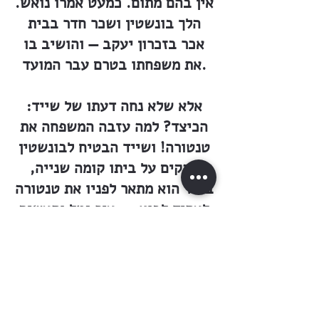
אין בהם מתום. כמעט אמרו נואש.
הלך בונשטין ושכר חדר בבית
אכר בזכרון יעקב — והושיב בו
את משפחתו בטרם עבר המועד.
אלא שלא נחה דעתו של שייד:
הכיצד? למה עזבה המשפחה את
טנטורה! ושייד הבטיח לבונשטין
להקים על ביתו קומה שנייה,
בעוד הוא מתאר לפניו את טנטורה
לעתיד לבוא, — עיר נמל ותעשיה
מפותחת בה, עיר פורחת
ומשגשגת... וכל זה בידו, ביד
בונשטין. אם חלילה יצא גם הוא
— אבדה העיר, לא תקום התעשיה
ולא יקום הנמל.