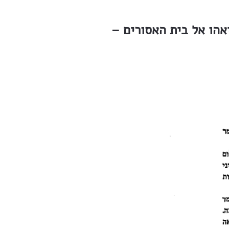
– אמור לו – קרא וורמסר בקצף – אמור לו להירשקו, כי בידי חיילים אביאהו אל בית האסורים