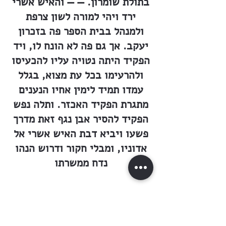
בתולת שומרון. — — והאיש אשרי
ירד ויהי למורה לשון צרפת
ולמנהל בבית הספר פה בזכרון
יעקב. אך גם פה לא הונח לו, ויד
הפקיד היתה נטויה עליו להכעיסו
ולהרעימו בכל עת מצוא, בגלל
עמדו תמיד לימין אחיו הנענים
מתגרת הפקיד האכזר. ותלה נפש
הפקיד להסיר אבן נגף זאת מדרך
פשעו ויביא דבת האיש אשרי אל
אדוניו, ומבלי חקור ודרוש הנהו
נדח ממשרתו
לע״ע לעת עתה
למגנת לב כל אנשי המושבה. גם