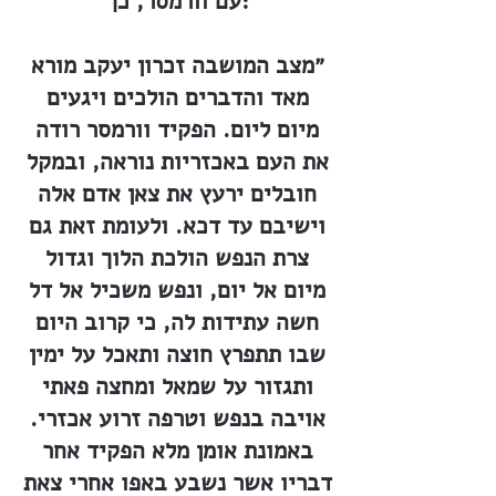
עם וורמסר, כך:
״מצב המושבה זכרון יעקב מורא
מאד והדברים הולכים ויגעים
מיום ליום. הפקיד וורמסר רודה
את העם באכזריות נוראה, ובמקל
חובלים ירעץ את צאן אדם אלה
וישיבם עד דכא. ולעומת זאת גם
צרת הנפש הולכת הלוך וגדול
מיום אל יום, ונפש משכיל אל דל
חשה עתידות לה, כי קרוב היום
שבו תתפרץ חוצה ותאכל על ימין
ותגזור על שמאל ומחצה פאתי
אויבה בנפש וטרפה זרוע אכזרי.
באמונת אומן מלא הפקיד אחר
דבריו אשר נשבע באפו אחרי צאת