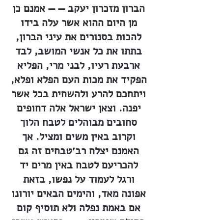
הברון מזכרון יעקב — — אמנם כן
מן היום ההוא אשר עלה בידו
להכות בסנורים את עיני הברון,
בתתו את כל אנשי המושב, לבד
ארבעת רעיו, לבני מרי, הפליא
הפקיד את מכות העם הפלא ופלא,
ויתחכם להרע ולהשחית בכל אשר
יפנה. וצאן ישראל אלה דחופים
סחובים מבוהלים לטבח הלוך
וקרוב באין משים ומציל. אך
האמנם יצלח רב׳טבחים זה גם
להכריעם לטבח באין מרים יד
ורגל לעמוד על נפשו, בזאת
אפונה מאד, והימים הבאים יורונו
אם באמת נפלה ולא תוסיף קום