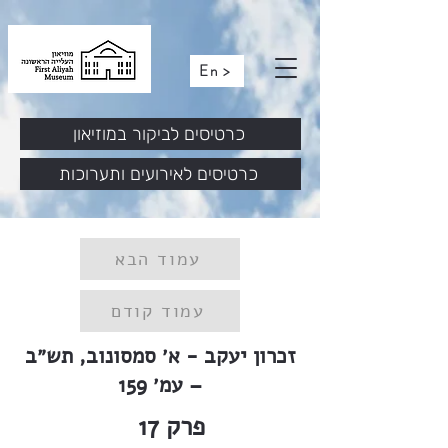
En >
כרטיסים לביקור במוזיאון
כרטיסים לאירועים ותערוכות
עמוד הבא
עמוד קודם
זכרון יעקב - א׳ סמסונוב, תש״ב
– עמ׳ 159
פרק
17