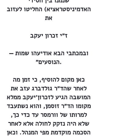
שנמנו בין חסידי
האדמיניסטראציא) החליטו לעזוב
את
ז״י זכרון יעקב
— ובמכתבי הבא אודיעהו שמות
הנוסעים״.
כאן מקום להוסיף, כי זמן מה
לאחר שהד״ר גולדברג עזב את
המושבה הגיע לזכרון׳יעקב ממלא
מקומו הד״ר זוסמן, והוא נשתעבד
למרותו של וורמסר עד כדי כך,
שלא היה נזקק לחולה אלא לאחר
הסכמה מוקדמת מפי המנהל. וכאן