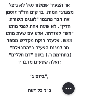
אך הצעיר שמשון סגל לא ניצל
מצפרני המות. בו קים הד״ר זוסמן
את דבר פתגמו ״לפנים משורת
הדין״. לא שעה אחת לפני מותו
״חש״ לעזרתו. אלא עם שעת מותו
ממש. אלעזר רוקח מקדיש מספד
מר למנוח הצעיר ב״החבצלת״
(בחתימת ר.) בשם ״דם חללים״.
ואלה קטעים מדבריו:
״ביום ג׳,
כ״ז כל זאת
תשרי שנת תרמ״ט, מת בזכרון