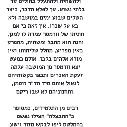
ולהשחית ולהתעלל בחולים עד
בלתי נשוא. אך לפלא הדבר, כיצד
השלים שבוע ימים במושבה ולא
בא על שכרו. אין זאת כי אם
חתיתו של וורמסר עמדה לו למגן,
והנה הוא מחבל ומשחית, מתפרע
באין מפריע, מחלל שליחותו ואין
מורא אלהים בלבו. אולם כמעט
יצא וורמסר מן המושבה עלתה
זעקת האכרים ותכפו בקשותיהם
לגאול אותם מיד הד״ר זוסמן,
ותחנוניהם לא שבו ריקם.
רבים מן התלמידים, כמסופר
ב״החבצלת״ הצילו נפשם
בהמלטם ליפו לבקש מזור וישע.