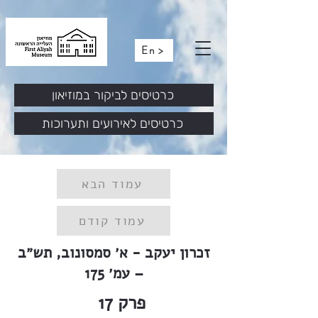
En >
כרטיסים לביקור במוזיאון
כרטיסים לאירועים ותערוכות
עמוד הבא
עמוד קודם
זכרון יעקב - א׳ סמסונוב, תש״ב
– עמ׳ 175
פרק
17