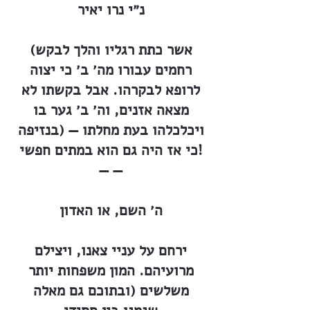
נ״י נרו יאיר
(אשר כתת רגליו והלך לבקש
רחמים עבורו מה׳ ב׳ כי יצוה
לרופא לבקרהו. אבל בקשתו לא
מצאה אזנים, וה׳ ב׳ גער בו
בנזיפה) ויכלכלהו בעת מחלתו —
כי אז היה גם הוא במתים חפשי!
— —
ה׳ השם, או האדון
ירחם על עניי צאנו, ויצילם
מרועיהם. המון משפחות יותר
משלשים (ובתוכם גם מאלה