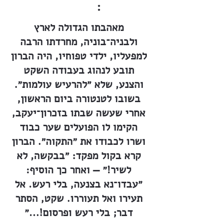
:
מאהבתו הגדולה לארץ
ולבניה־בוניה, מחרדתו הרבה
למפעליו, ילדי טפוחיו, היה הברון
תובע לנהוג בעבודה השקט
והצנע, שלא ״להרעיש עולמות״.
בשובו לטנטורה ביום הראשון,
אחרי שעשה שבתו בזכרון־יעקב,
הקימו לו הפועלים שער כבוד
ושרו לכבודו את ״התקוה״. הברון
קרא בקול מפקד: ״בבקשה, לא
לשיר!״ — ואחר כך הוסיף:
״עבדו־נא בצנעה, בלי רעש. אל
תעירו ואל תעוררו. שקט, הסתר
דבר; בלי רעש ופרסום!...״