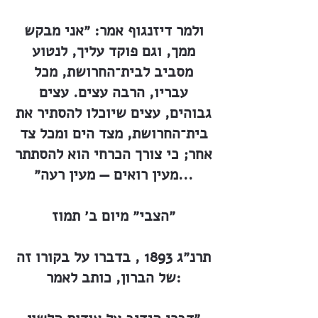
ולמר דיזנגוף אמר: ״אני מבקש
ממך, וגם פוקד עליך, לנטוע
מסביב לבית־החרושת, מכל
עבריו, הרבה עצים. עצים
גבוהים, עצים שיוכלו להסתיר את
בית־החרושת, מצד הים ומכל צד
אחר; כי צורך הכרחי הוא להסתתר
מעין רואים — מעין רעה״...
״הצבי״ מיום ב׳ תמוז
תרנ״ג 1893 , בדברו על בקורו זה
של הברון, כותב לאמר: