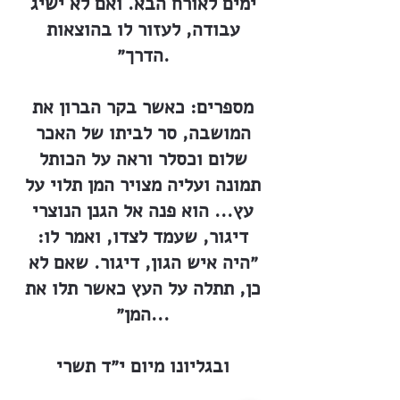
ימים לאורח הבא. ואם לא ישיג
עבודה, לעזור לו בהוצאות
הדרך״.
מספרים: כאשר בקר הברון את
המושבה, סר לביתו של האכר
שלום וכסלר וראה על הכותל
תמונה ועליה מצויר המן תלוי על
עץ... הוא פנה אל הגנן הנוצרי
דיגור, שעמד לצדו, ואמר לו:
״היה איש הגון, דיגור. שאם לא
כן, תתלה על העץ כאשר תלו את
המן״...
ובגליונו מיום י״ד תשרי