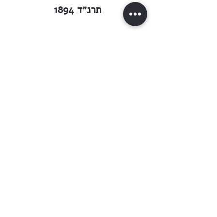
תרנ״ד 1894
מוסיף ״הצבי״ לענין בקור הנדיב:
״ — — ובעת הזאת הופיע פתאום
הנדיב הגדול עם הגבירה אשתו
בזכרון־יעקב. ודבריו הנפלאים
אשר דבר לבני המושבות מלא את
לבות כל חובבי ציון רגשי כבוד
לנדיבנו הגדול הזה ורגשי שמחה
ותקוות יותר טובות לעתיד. שמוע
שמעו כל חובבי ציון דברים
מלאים רגש קודש לעמנו,
לעתידנו, ללשוננו, יוצאים
מפורשים מפי נדיב גדול אשר לו
הרצון והכוח לעשות ולהקים זממו