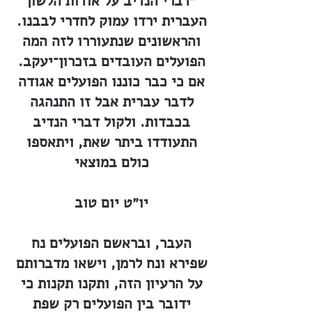
״דברי הנדיב על אודות הלשון
העברית ירדו עמוק לחדרי לבבנו.
והראשונים שנתעוררו לזה המה
הפועלים העובדים בזכרון־יעקב.
אם כי כבר כוננו הפועלים אגודה
לדבר עברית אבל זו התנהגה
בכבדות. ולקול דברי הנדיב
התעודדו ביתר שאת, ויתאספו
כולם במוצאי
יו״ט יום טוב
העבר, ובראשם הפועלים נח
שפירא ונח לרמן, וישאו מדברותם
על הרעיון הזה, ותקנו תקנות כי
ידובר בין הפועלים רק שפת