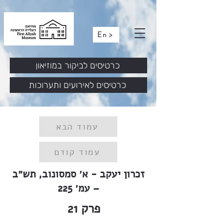
En >
כרטיסים לביקור במוזיאון
כרטיסים לאירועים ותערוכות
עמוד הבא
עמוד קודם
זכרון יעקב - א׳ סמסונוב, תש״ב
– עמ׳ 225
פרק
21