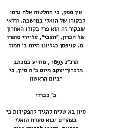
אין ספק, כי החלטות אלה גרמו
לבקורו של הואלי במושבה. וודאי
שבקור זה הוא פרי בקורו האחרון
של הברון. ״הצבי״, על־ידי סופרו
מ. קויפמן בגליונו מיום ב׳ תמוז
תרנ״ג 1893 , מודיע במכתב
מזכרון־יעקב מיום כ״ה סיון, כי
״ביום הראשון
כ׳ כבודו
סיון בא שליח להגיד להפקידות כי
בצהרים יבוא סעדת הואלי