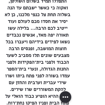
התפללו תמיד בשלום השולטן,
ואקוה כי כאשר ישבתם עד הנה
בשלוה תחת צל כנפי מלכנו, כן לא
יסיר את חסדו מכם לעולם ועוד
ייטיב לכם הרבה... בלילה עשו
תאורה יפה מאד, אנשים נכבדים
נשאו לפידים בידיהם ויעברו בכל
חוצות המושבה, ופנסים הרבה
מצבעים שונים תלו מסביב לשער
הכבוד ולפני בית־הפקידות ולפני
החנות הגדולה, ונערי בית־הספר
עמדו בשורה לפני פתח ביתו ושרו
שירי עברית וערבית והחזן עם
להקת המשוררים שרו שירים.
ובעת ההיא הופיע כבוד הואלי על
פתח הבית ופניו הפיקו נחת־רוח.