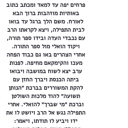
פרחים יפה עד למאד ומכתב כתוב
באותיות מוזהבות ברוך הבא
לאורח. משם הלך ברגל עד בואו
לבית התפילה, ויצא לקראתו הרב
עם נכבדי העדה ובידו ספר תורה,
ויקוד הואלי מול ספר התורה.
אחרי הצהרים באו גם כבוד הפחה
מעכו והקימקאם מחיפה. לפנות
ערב יצא לשוח במושבה ויבואו
ביתה הכנסת ויברך החזן עם
להקת המשוררים בברכת ״הנותן
תשועה״ להוד מלכות השולטן
וברכת ״מי שברך״ להואלי. אחרי
התפילה נגש אל הרב ויושט לו את
ידו ויביע לו תודתו, ויאמר: