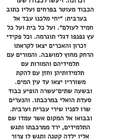
זכרונה. ויעשו לכבודו שער
הכבוד מעוטר בפרחים ועליו כתוב
בערבית: ״יחי מלכנו עבד אל
חמיד לעולם״. ועל כל בית ועל כל
עץ נפנפו דגלי תוגרמה. וכל פקידי
זכרון והאכרים יצאו לקראתו
הרחק מחוץ למושבה. והמורים עם
תלמידיהם והמורות עם
תלמידותיהן וחזן עם להקת
משורריו יצאו עד עין המים.
ובשעה שתים־עשרה הופיע כבוד
סעדת הואלי במרכבתו. והנערים
שרו לפניו שירי עברית וערבית.
ובבואו אל המקום אשר עמדו שם
התלמידים, ירד ממרכבתו ותגש
אליו ילדה קטנה ותגש לו צרור