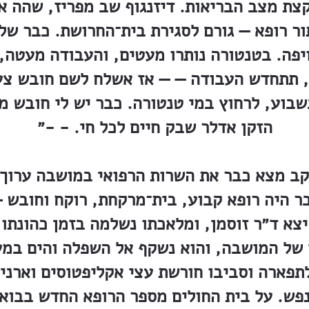
צת מצב הבריאות. דיזנגוף שב מפריז, שהה אצ
ור רופא — גורם לסגירת בית־החרושת. כבר ש
יפה. בטנטורה נותרו מעטים, והעבודה מעטה, 
תתחדש העבודה — — אז אשלח לשם חובש צעיר
, 5-4 פעמים בשבוע, לרחוץ במי טנטורה. כבר יש לי ח
הזקן אדלר שבק חיים לכל חי. - -״
עקב מצא כבר את השרות הרפואי במושבה ערוך 
ר היה רופא קבוע, בית־מרקחת, רוקח וחובש —
נת 1890, בטרם יצא ד״ר זוסמן, ומלאכתו נשלמה בזמן כה
של המושבה, והוא נשקף אל השפלה והים במע
 לתפארה וסביבו חורשת עצי אקליפטוסים וארני