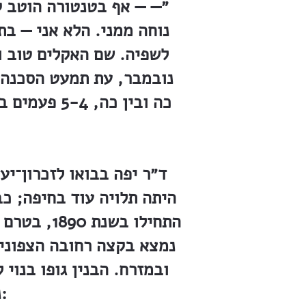
״— — אף בטנטורה הוטב ק
נוחה ממני. הלא אני — בת
לשפיה. שם האקלים טוב ו
נובמבר, עת תמעט הסכנה, 
כה ובין כה
ד״ר יפה בבואו לזכרון־י
היתה תלויה עוד בחיפה; כב
התחילו בש
נמצא בקצה רחובה הצפוני 
ובמזרח. הבנין גופו בנוי
נפש. על בית החולים מספר הרופא החדש בבואו: