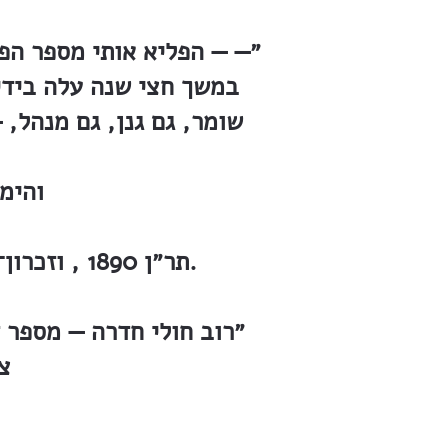
״— — הפליא אותי מספר הפ
במשך חצי שנה עלה בידי 
שומר, גם גנן, גם מנהל, 
והימ
תר״ן 1890 , וזכרון־יעקב משמשת לחדרה גם חנות, גם בית־מאפה, גם רופא וגם רפואה.
״רוב חולי חדרה — מספר ד
צ