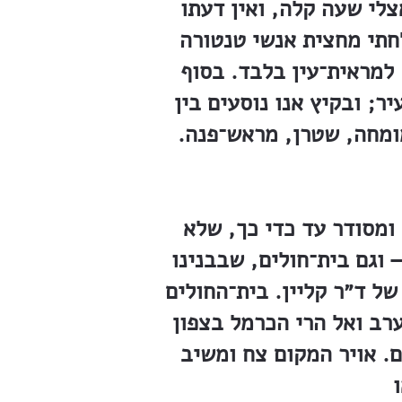
לי שעה קלה, ואין דעתו
לחתי מחצית אנשי טנטורה
למראית־עין בלבד. בסוף
; ובקיץ אנו נוסעים בין
ובש מומחה, שטרן, מראש־פנה.
ומסודר עד כדי כך, שלא
 וגם בית־חולים, שבבנינו
ונתו של ד״ר קליין. בית־החולים
רב ואל הרי הכרמל בצפון
ם. אויר המקום צח ומשיב