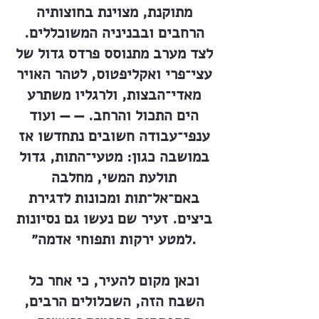
מתוקנת, מצוינת בחוצותיה
הרחבים ובבניניה המשוכללים.
לצד מערב מתנוסס פרדס גדול של
עצי־פרי ואקליפטוס, לטהר האויר
מאדי־הבצות, ולרגליו משתרע
הים התכול והרחב. — — ועוד
ענפי־עבודה חשובים נתחדשו אז
במושבה כגון: מטעי־התות, גדול
תולעת המשי, מחלבה
באם־אל־תות ומכונות לדגירת
ביצים. זעיר שם נעשו גם נסיונות
למטע ירקות ותפוחי אדמה״.
וכאן מקום להעיר, כי אחר כל
השבח הזה, השכלולים הרבים,