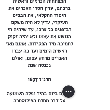
התפתחות הכרמים וראשית
ברכתם, עדין חסרו האכרים את
היסוד החקלאי, את הבסיס
העיקרי, עדין לא היה משקם
רב־פנים כל צרכו, עד שיהיה חי
הנושא את עצמו ולא יהיה זקוק
לתמיכה מיד הפקידות. אמנם מאז
ראשית הימים ועד כה עברו
האכרים מרחק עצום, ואולם
נכנסה שנת
תרנ״ז 1897
וכרעם ביום בהיר נפלה השמועה
על דבר מחלת הפילוקסרה
שפשטה בכרמי הענבים — ועכרה