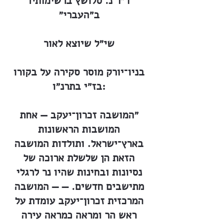
ד״ר נ. סלושץ ברשימותיו
ב״העברי״
שי״ל שיוצא לאור
בניו־יורק מוסר סקירה על בקורו
בז״י בתרנ״ו:
״המושבה זכרון־יעקב — אחת
המושבות הראשונות
בארץ־ישראל. ותולדות המושבה
הזאת הן שלשלת ארוכה של
נסיונות ובחינות שהיו נר לרגלי
מתישבים חדשים. — — המושבה
המרכזית זכרון־יעקב עומדת על
ראש הר ומראה כמראה עירה