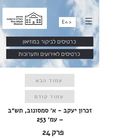
En >
כרטיסים לביקור במוזיאון
כרטיסים לאירועים ותערוכות
עמוד הבא
עמוד קודם
זכרון יעקב - א׳ סמסונוב, תש״ב
– עמ׳ 253
פרק
24