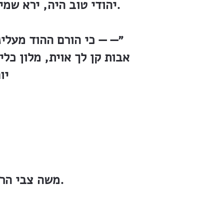
יהודי טוב היה, ירא שמים ומצניע לכת. שני בנים גדולים השאיר אחריו, שני בתי אבות במושבה.
״— — כי הורם ההוד מעלי
אבות קן לך אוית, מלון כלי
יו
משה צבי הרשקוביץ , ועל שכם האלמנה כל עול המשק וצער גידול בנים.