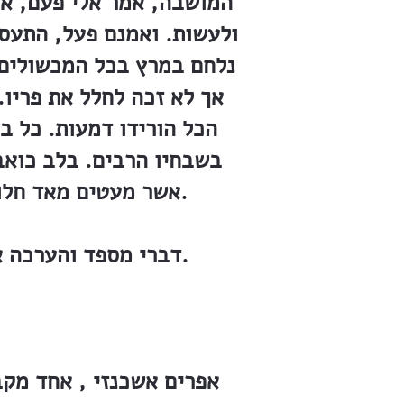
המושבה, אמר אלי פעם, אנ
ולעשות. ואמנם פעל, התעסק
נלחם במרץ בכל המכשולים 
אך לא זכה לחלל את פריו. 
הכל הורידו דמעות. כל בנ
בשבחיו הרבים. בלב כואב
אשר מעטים מאד חלוציו בכלל ולמושבתנו בפרט, בהלקח ממנו עובד כביר וחרוץ כמוהו״.
דברי מספד והערכה אלה כתב לזכרו נ. ל. שבלנסקי, אשר כהן בימים ההם מורה במושבה.
אפרים אשכנזי , אחד מק