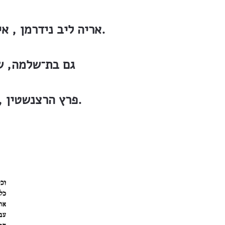
אריה ליב נידרמן , איש קומה ואיש צורה, חסון וגבור, ״איש ישר חובב תורה, עמו וארצו״.
גם בת־שלמה, ש
פרץ הרצנשטין , גם הוא הובא למנוחה בזכרון־יעקב, בנחלת עולם אשר על ההר.