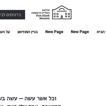
כרטיסים לביק
 הבית
New Page
New Page
בניין המוזיאון
על העל
וכל אשר עשה — עשה בשמ