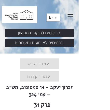
En >
כרטיסים לביקור במוזיאון
כרטיסים לאירועים ותערוכות
עמוד הבא
עמוד קודם
זכרון יעקב - א׳ סמסונוב, תש״ב
– עמ׳ 324
פרק
31