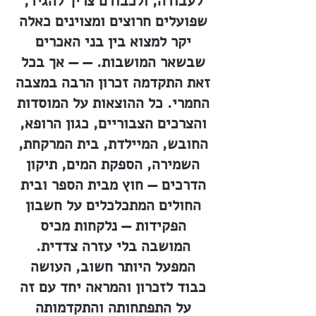
לעבודה, ולכבודם צריך להגיד,
שפועלים חרוצים ומצוינים כאלה
יקר למצוא בין בני האכרים
שבשאר המושבות. — — אך בכל
זאת התקדמה זכרון הרבה במצבה
החמרי. כל ההוצאות על המוסדות
והצרכים הצבוריים, כגון הרופא,
החובש, המיילדת, בית המרקחת,
השמירה, הספקת המים, תיקון
הדרכים — חוץ מבית הספר ובית
החולים המתכלכלים על חשבון
הפקידות — נלקחות מכיס
המושבה בלי עזרה צדדית.
המפעל היותר חשוב, העושה
כבוד לזכרון והמראה יחד עם זה
על התפתחותה והתקדמותה