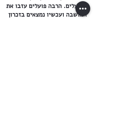
והפועלים. הרבה פועלים עזבו את
המושבה ועכשיו נמצאים בזכרון
כשלושים פועלים קרקעיים (מלבד
זה יש פה עוד כשלושים פועלים
שונים). — — כדי להקל עד כמה
שאפשר את תנאי חייהם הסתדרו
ויבחרו ועד פועלים. מטרת
ההסתדרות היא להמציא עבודה,
לסדר את העבודה, ליסד מוסדות
סיפוק שונים, כגון מטבח, מאפיה,
וכדומה. ואמנם בעזרת הסתדרותם
עזרו במידה ידועה להיטיב את
מצב חייהם. כך, למשל, משתדל
ועד הפועלים תמיד למצוא עבודה.
גם האכרים מתחשבים את הועד,