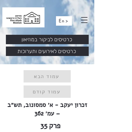
En >
כרטיסים לביקור במוזיאון
כרטיסים לאירועים ותערוכות
עמוד הבא
עמוד קודם
זכרון יעקב - א׳ סמסונוב, תש״ב
– עמ׳ 362
פרק
35