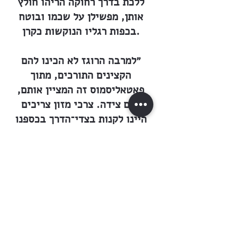
ללכת בדרך רחוקה הריהו חולץ
אותן, מפשילן על שכמו ובוטח
בכפות רגליו הנוקשות כקרן.
״למרבה הרוגז לא הכינו להם
הקצינים התורכים, מתוך
פאטאליסמוס זה המציין אותם,
שום צידה. צרכי מזון צריכים
היינו לקנות בצדי־הדרך בכספנו
שלנו, שכבר מלכתחילה לא היה
בו כדי צרכנו. הערבים היו במצב
איום. רובם לא היתה בידם אפילו
פרוטה אחת, וכשהתחיל הרעב
מציק להם, התחילו בוזזים את
הישובים הקטנים שבצדי הדרך.
מהתחלה צנועה של ביזת