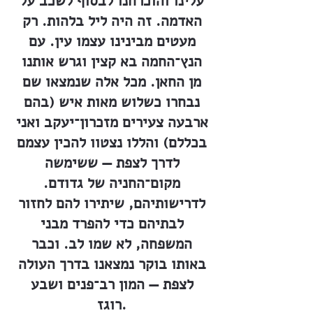
עלינו והוכרחנו לבסוף לשכב על
האדמה. זה היה ליל בלהות. רק
מעטים מבינינו עצמו עין. עם
הנץ־החמה בא קצין וגרש אותנו
מן החאן. מכל אלה שנמצאו שם
נבחרו כשלוש מאות איש (בהם
ארבעה צעירים מזכרון־יעקב ואני
בכללם) והללו נצטוו להכין עצמם
לדרך לצפת — ששימשה
מקום־החניה של גדודם.
לדרישותיהם, שיתירו להם לחזור
לבתיהם כדי להפרד מבני
המשפחה, לא שמו לב. וכבר
באותו בוקר נמצאנו בדרך העולה
לצפת — המון רב־פנים ושבע
רוגז.