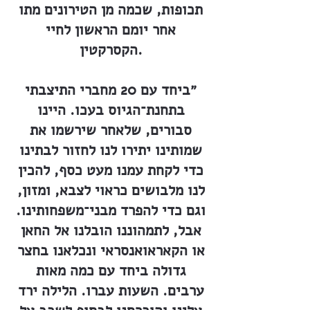
תכופות, שכמה מן הטירונים מתו
אחר יומם הראשון לחיי
הקסרקטין.
״ביחד עם 20 מחברי התיצבתי
בתחנת־הגיוס בעכו. היינו
סבורים, שלאחר שירשמו את
שמותינו יתירו לנו לחזור לבתינו
כדי לקחת עמנו מעט כסף, להכין
לנו מלבושים כראוי לצבא, ומזון,
וגם כדי להפרד מבני־משפחותינו.
אבל, לתמהוננו הובלנו אל החאן
או הקאראואנסראי ונכלאנו בחצר
גדולה ביחד עם כמה מאות
ערבים. השעות עברו. הלילה ירד