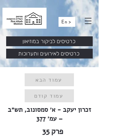
En >
כרטיסים לביקור במוזיאון
כרטיסים לאירועים ותערוכות
עמוד הבא
עמוד קודם
זכרון יעקב - א׳ סמסונוב, תש״ב
– עמ׳ 377
פרק
35