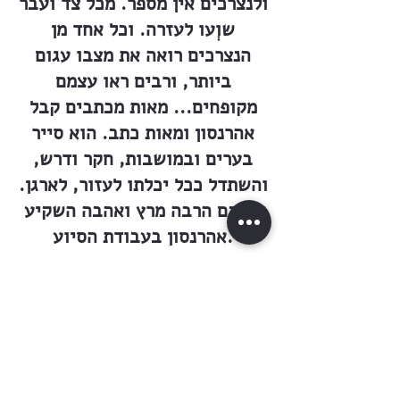
ולנצרכים אין מספר. מכל צד ועבר
שוְעו לעזרה. וכל אחד מן
הנצרכים רואה את מצבו עגום
ביותר, ורבים ראו עצמם
מקופחים... מאות מכתבים קבל
אהרנסון ומאות כתב. הוא סייר
בערים ובמושבות, חקר ודרש,
והשתדל ככל יכלתו לעזור, לארגן.
ואמנם הרבה מרץ ואהבה השקיע
אהרנסון בעבודת הסיוע.
הרבה מכשולים וקשיים מוצא
אהרנסון בעבודת הסיוע, ולאו
דוקא מצדם של הנזקקים
והנצרכים בלבד. גם ההנהלה
המרכזית (ד״ר רופין וטהון) איננה