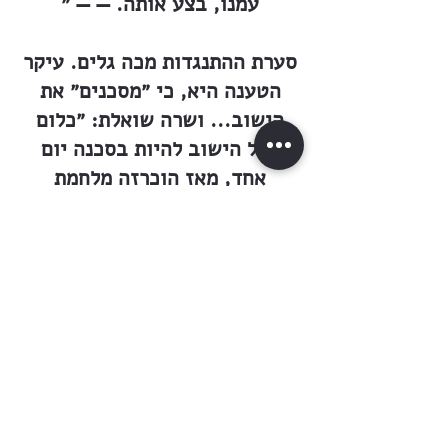
עמנו, בצע אותה. — — ״
סערת ההתנגדות מכה גלים. עיקר
הטענה היא, כי ״מסכנים״ את
הישוב... ושרה שואלת: ״כלום
חדל הישוב להיות בסכנה יום
אחד, מאז הוכרזה מלחמת
ה״ג׳יהד״? ועוד שואלת שרה: ״אם
לא אמת היא, כי רק בזכות עבודת
״נילי״ יכול אהרן, ממצרים,
להרעיש את העולם, בעת גרושם
של יהודי יפו ותל־אביב? (הן
עובדה היא: 24 שעות אחרי גזירת
גרוש יהודי יפו־תל־אביב, ספרה
טלגרמה של סוכנות רויטר בכל
תפוצות תבל את הפרטים. מי חולל