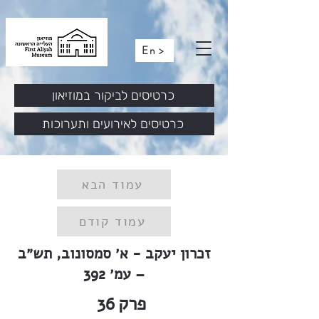
En >
כרטיסים לביקור במוזיאון
כרטיסים לאירועים ותערוכות
עמוד הבא
עמוד קודם
זכרון יעקב - א׳ סמסונוב, תש״ב
– עמ׳ 392
פרק
36