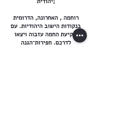
יהודית;
רוחמה , האחרונה, הדרומית
בנקודות הישוב היהודיות. עם
שקיעת החמה עזבוה ויצאו
לדרכם. חפירות־הגנה
וחילות־משמר תורכיים עברו אחר
זה וכך הגיעו עד
לשיך־זוביד , כמעט בחזית
האנגלית.
״צהלה פורצת מחזהו של יוסף:
״— אבשלום, המטרה הושגה!