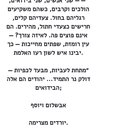
״— — שני אנשים, שני בידואים,
הולכים וקרבים, כשהם משקיעים
רגליהם בחול. צעדיהם קלים,
חרישים כצעדי חתול, מהירים. הם
אינם פוצים פה. לאיזה צורך? —
עין רומזת, שפתים מחייכות — כך
יבינו איש לשון רעו האלמת.
״מתחת לעביות, מבעד לכפיות —
דולק נר התמיד... יהודים הם אלה
הבידואים;
אבשלום ויוסף
יורדים מצרימה.