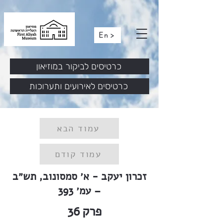
En >
כרטיסים לביקור במוזיאון
כרטיסים לאירועים ותערוכות
עמוד הבא
עמוד קודם
זכרון יעקב - א׳ סמסונוב, תש״ב
– עמ׳ 393
פרק
36