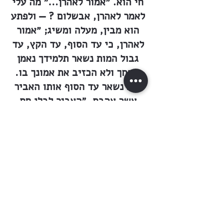
חי הוא. ״אמור לאהרן...״ מה עלי
לאמר לאהרן, אבשלום ? — ולפתע
הוא מבין, מעלה ומשיג; ״אמור
לאהרן, כי עד הסוף, עד הקץ, עד
גבול המות נשאר תלמידך נאמן
לרוחך ולא הכזיב את אמונך בו.
הוא נשאר עד הסוף אותו האביר
אשר אהבת, ״האביר לבלי חת
ולבלי דופי״ כאשר קראת לו
בלשונך...״ — — —
״בשעות הבוקר הראשונות מוצאת
פטרולה אנגלית את לישנסקי
הפצוע, מתעלף, מעבר מזה של
הגבול הבריטי.