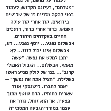
לעמוד על נפשם, על נפש
״מטרתם״, רעיונם הקדוש; לעמוד
בפני להקה מזוינת זו של שלושים
בידואים. קרן אחרי קרן עולה
השמש. כדור אחרי כדור, דועכים
החיים באקדחים היהודים.
אבשלום נפגע... יוסף נפגע... לא,
אבשלום אינו יכול לזוז... לא
יתכן למלט את נפשו. ״עשה
מאמץ, אבשלום... הגבול האנגלי
קרוב״... בנו של לולק מניע ראשו
בשלילה. ״הציל אתה את נפשך״ —
יאמר לחברו. לישנסקי אוזר
שארית כחותיו. הדם שוטף מתוך
פצעיו, אך הוא זוחל, גורר את
עצמו במורד־הגבעה המסתירה