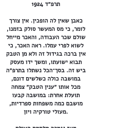
תרפ״ד 1924
כאבן שאין לה הופכין. אין צורך
לומר, כי מס המעשר סולק בזמנו,
שולם שכר העבודה, והאכר מייחל
לשוא לפרי עמלו. ראה האכר, כי
אין ברכה בגידול זה ולא מן הטבק
תבוא ישועתו, ומשך ידו מעסק
ביש זה. בסך־הכל נשתלו בתרפ״ה
במושבה כולה כשלשים דונם,
מכל אותו ״ענין הטבק״ צמחה
תועלת אחרת: במושבה קבעו
מושבם כמה משפחות ספרדיות,
מעולי טורקיה ויון.