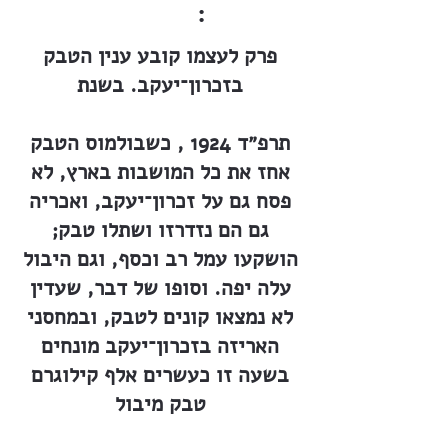
:
פרק לעצמו קובע ענין הטבק
בזכרון־יעקב. בשנת
תרפ״ד 1924 , כשבולמוס הטבק
אחז את כל המושבות בארץ, לא
פסח גם על זכרון־יעקב, ואכריה
גם הם נזדרזו ושתלו טבק;
הושקעו עמל רב וכסף, וגם היבול
עלה יפה. וסופו של דבר, שעדין
לא נמצאו קונים לטבק, ובמחסני
האריזה בזכרון־יעקב מונחים
בשעה זו כעשרים אלף קילוגרם
טבק מיבול