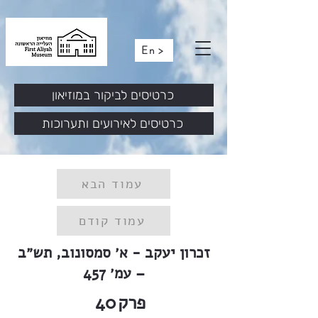
En >
כרטיסים לביקור במוזיאון
כרטיסים לאירועים ותערוכות
עמוד הבא
עמוד קודם
זכרון יעקב - א׳ סמסונוב, תש״ב
– עמ׳ 457
פרק
40