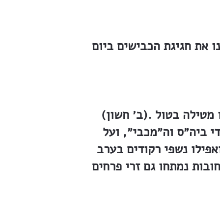
ו את חגיגת הכבישים ביום
(ב׳ חשון). נקבעה לחגיגה תכנית מפורטת, שנתפרסמה לקהל מטעם הועד. תכנית זו מטילה בטול
י ביה״ס וה״מכבי״, ועל
פילו נשפי רקודים בערב
בות נמתחו גם זרי פרחים