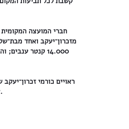
קשבת לכל תביעות המקום,
מזכרון־יעקב ואחד מבת־של
14.000 קנטר ענבים
ראויים כורמי זכרון־יעקב 
אחד מענפי משקם, הנותנים להם קיום של כבוד.