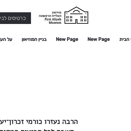
כרטיסים לביק
 הבית
New Page
New Page
בניין המוזיאון
על העל
הרבה נעזרו כורמי זכרון־י