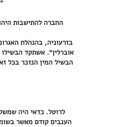
״
פיק״א Palestine Jewish Colonization Association (PJCA) החברה להתיש
בזרעוניה, בהנהלת האגרונ
אוברלין״. אשתקד הבשילו 
הבשיל המין הנזכר בכל זא
לרוטל. כדאי היה שמשק
הענבים קודם מאשר בשומר