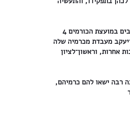
לכהן בתפקידו, והתעשיה
חברי המועצה המקומית בזכרון־יעקב עשו שליחותם באמונה. כיום יושבים במועצת הכורמים 4
־יעקב מעבדת מכרמיה שלה
בות אחרות, וראשון־לציון
כה רבה ישאו להם כרמיהם,