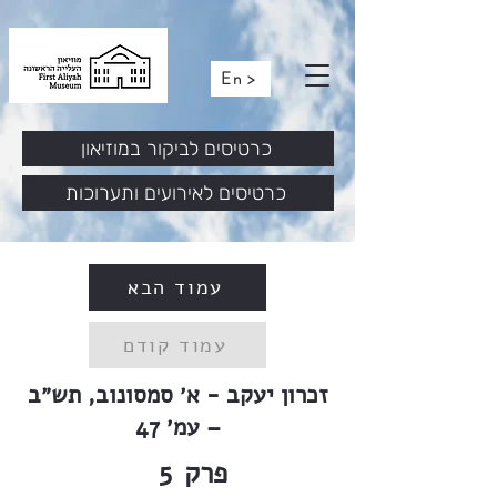
En >
כרטיסים לביקור במוזיאון
כרטיסים לאירועים ותערוכות
עמוד הבא
עמוד קודם
זכרון יעקב - א׳ סמסונוב, תש״ב
– עמ׳ 47
פרק
5