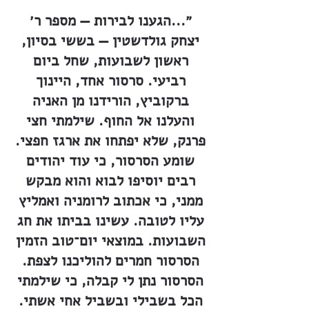
״...הגענו לבירות — מספר ר׳
יצחק גולדשטין — בששי בסיון,
ראשון לשבועות, שחל ביום
רביעי. סרסור אחד, היינוך
ברקוביץ, הורידנו מן האניה
והעלנו אל החוף. שילמתי חצי
פרנק, שלא יפתחו את ארגז חפצי.
שומע הסרסור, כי עוד יהודים
רבים יוסיפו לבוא והוא מבקש
ממני, כי אכתוב לרומניה ואמליץ
עליו לטובה. עשינו בביתו את חג
השבועות. במוצאי יום־טוב הזמין
הסרסור חמרים להוליכנו לצפת.
הסרסור נתן לי קבלה, כי שילמתי
הכל בשבילי ובשביל אחי אשתי.