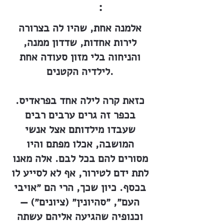
:
אלמנה אחת, שהיו לה בצרורה
לירות אחדות, שדדון ממנה,
והניחוה בלי מזון סעודה אחת
לילדיה הקטנים.
כזאת קרה לילה אחד בפראדיס.
בכפר זה גרים ערבים רבים
שעבדו מילדותם אצל אנשי
המושבה, אכלו מפתם והיו
מסורים להם בכל לבם. אלה מאנו
לתת ידם לטירור, אף לא לסייע לו
בכסף. כיון שכך, הרי הם ״אויבי
העם״, ״סהיונין״ (ציונים״) —
וכנופיה שהגיעה אליהם עשתה