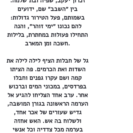
זכרון־יעקב, שפיה ובת־שלמה.
בין ״השבב״ שם, ידועים
בשמותם, פעל הטירור גדולות:
להם נכונו ״ימי זוהר״, והנה
התחילו פעולות במחתרת, בלילות
חשכה ומן המארב.
גל של חבלות הציף לילה לילה את
השדות ואת הכרמים. פה הציתו
קמה ושם עקרו גפנים וחבלו
בפרדסים, במכוני המים וברכוש
אחר. ערב אחד הצליחו להגיע אל
הערמה הראשונה בגורן המושבה,
גדיש שעורים של אכר אחד,
ולשלוח בה אש. האש אחזה
בערמה מכל צדדיה וכל אנשי