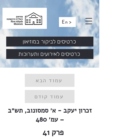
En >
כרטיסים לביקור במוזיאון
כרטיסים לאירועים ותערוכות
עמוד הבא
עמוד קודם
זכרון יעקב - א׳ סמסונוב, תש״ב
– עמ׳ 480
פרק
41