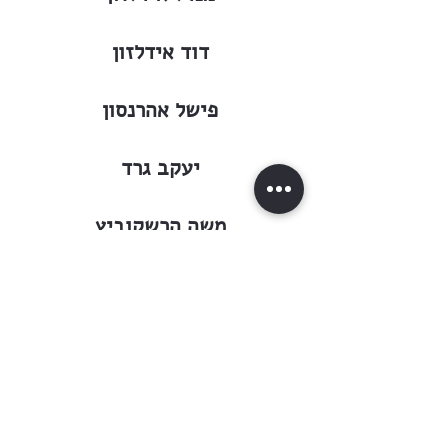
דוד אידלזון
פישל אהרנסון
יעקב גרד
משה הרשקוביץ
משה קורלנד
מ. קליסטר
שמואל שטרנברג