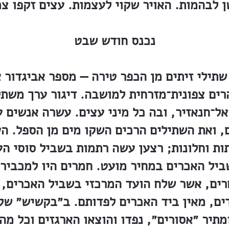
נכנס חודש שבט
גור הזמין שתילי זיתים מן הכפר טירה — מספר אביגד
רים צפונית־מזרחית למושבה. דיגור ערך משת
ל־חנאזיר, ובה כל מיני עצים. עשרה אנשים 
, ואת השתילים הרכים השקו מים מן הספל. ה
ות וחלונות; רצען עשה רתמות בשביל סוסי העב
רים, אשר שלח הועד המרכזי בשביל האכרים, 
ים, מאין ביד האכרים לפדותם. ב״בקשיש״ של