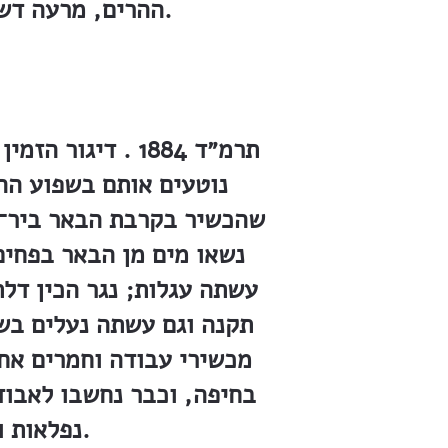
ההרים, מרעה דשן לבהמות. האויר שקוי לעצמות. עצים זקפו צמרתם ופתחו עלים.
תרמ״ד 1884 . די
נוטעים אותם בשפוע הה
שהכשיר בקרבת הבאר ביר־א
נשאו מים מן הבאר בפחים
עשתה עגלות; נגר הכין דלת
מכשירי עבודה וחמרים אח
בחיפה, וכבר נחשבו לאבוד
נפלאות ומתיר ״אסורים״, נפדו והוצאו הארגזים וכל מה שבתוכם.