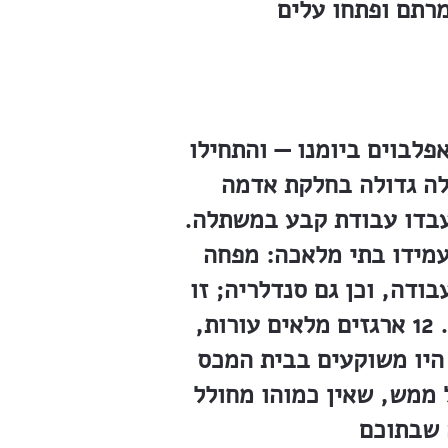
ור אפלבוים ביומנו — והתחילו
לה גדולה בחלקת אדמה
עבדו עבודת קבע במשתלה.
עמידו בתי מלאכה: מפחה
ודה, וכן גם סנדלריה; זו
תקנה וגם עשתה נעלים בשביל האכרים במחיר מועט. חמרים היו למכביר. 12 ארגזים מלאים עורות,
היו משוקעים בבית המכס
 ממש, שאין כמוהו מחולל