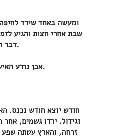
ומעשה באחד שירד לחיפה 
שבת אחרי חצות והגיע לזמא
דבר וקנס את ה״פורץ גדר״ בעשרה פרנקים מכסף התמיכה.
אכן נודע האיש. עתה הכירו האכרים את האדמיניסטרטור וורמסר ואת דרכיו.
חודש יוצא חודש נכנס. הא
וגידול. ירדו גשמים, אחר
זרחה, והארץ עטתה שפע גו